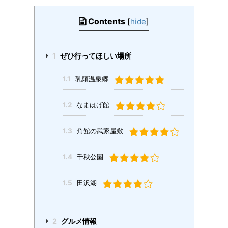
Contents
[
hide
]
1
ぜひ行ってほしい場所
1.1
乳頭温泉郷
1.2
なまはげ館
1.3
角館の武家屋敷
1.4
千秋公園
1.5
田沢湖
2
グルメ情報