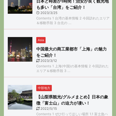
日本と時差が1時間！治安が良く観光地
も多い「台湾」をご紹介！
2023/3/25
Contents 1 台湾の基本情報 2 今回訪れたエリア
＆移動手段 3 台北の ...
Asia
中国最大の商工業都市「上海」の魅力
をご紹介！
2023/3/12
Contents 1 上海(中国)の基本情報 2 今回訪れた
エリア＆移動手段 3 ...
中部地方
【山梨県観光/グルメまとめ】日本の象
徴「富士山」の迫力が凄い！
2022/5/15
Contents 1 ぜひ行ってほしい場所 1.1 富士急ハ