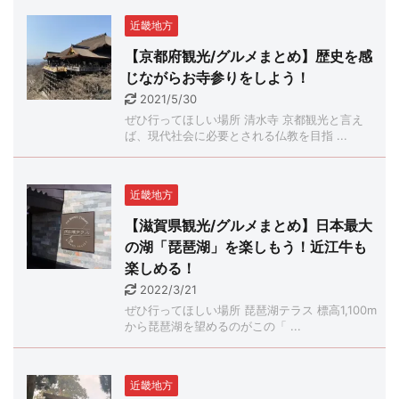
近畿地方
【京都府観光/グルメまとめ】歴史を感
じながらお寺参りをしよう！
2021/5/30
ぜひ行ってほしい場所 清水寺 京都観光と言え
ば、現代社会に必要とされる仏教を目指 ...
近畿地方
【滋賀県観光/グルメまとめ】日本最大
の湖「琵琶湖」を楽しもう！近江牛も
楽しめる！
2022/3/21
ぜひ行ってほしい場所 琵琶湖テラス 標高1,100m
から琵琶湖を望めるのがこの「 ...
近畿地方