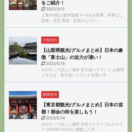
をご紹介！
2023/3/12
上海(中国)の基本情報 4〜9月が雨季、乾季なし
首都：北京 気温：日本のように ...
中部地方
【山梨県観光/グルメまとめ】日本の象
徴「富士山」の迫力が凄い！
2022/5/15
ぜひ行ってほしい場所 富士急ハイランド 山梨県
と言えば、富士急ハイランドを思い浮 ...
関東地方
【東京都観光/グルメまとめ】日本の首
都！都会の街を楽しもう！
2022/5/14
ぜひ行ってほしい場所 渋谷スクランブルスクエ
ア 2019年11月1日に開業した渋 ...