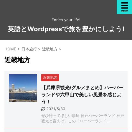
Enrich your life!
英語とWordpressで旅を豊かにしよう!
HOME
>
日本旅行
>
近畿地方
>
近畿地方
近畿地方
【兵庫県観光/グルメまとめ】ハーバー
ランドや六甲山で美しい風景を感じよ
う！
2021/5/30
ぜひ行ってほしい場所 神戸ハーバーランド 神戸
観光と言えば、この「ハーバーランド ...