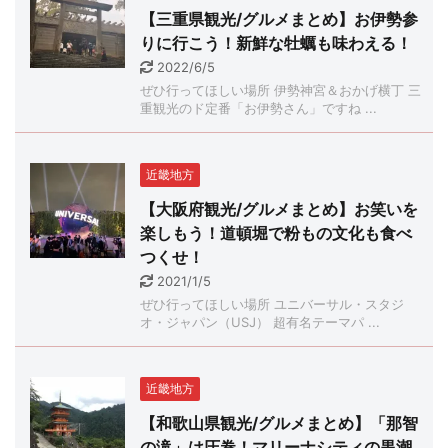
【三重県観光/グルメまとめ】お伊勢参
りに行こう！新鮮な牡蠣も味わえる！
2022/6/5
ぜひ行ってほしい場所 伊勢神宮＆おかげ横丁 三
重観光のド定番「お伊勢さん」ですね ...
近畿地方
【大阪府観光/グルメまとめ】お笑いを
楽しもう！道頓堀で粉もの文化も食べ
つくせ！
2021/1/5
ぜひ行ってほしい場所 ユニバーサル・スタジ
オ・ジャパン（USJ） 超有名テーマパ ...
近畿地方
【和歌山県観光/グルメまとめ】「那智
の滝」は圧巻！マリーナシティの黒潮