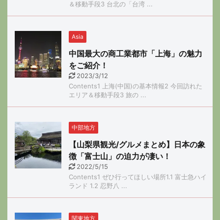
＆移動手段3 台北の「台湾 ...
Asia
中国最大の商工業都市「上海」の魅力
をご紹介！
2023/3/12
Contents1 上海(中国)の基本情報2 今回訪れた
エリア＆移動手段3 旅の ...
中部地方
【山梨県観光/グルメまとめ】日本の象
徴「富士山」の迫力が凄い！
2022/5/15
Contents1 ぜひ行ってほしい場所1.1 富士急ハイ
ランド 1.2 忍野八 ...
関東地方