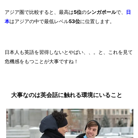
アジア圏で比較すると、最高は
5位
の
シンガポール
で、
日
本
はアジアの中で最低レベル
53位
に位置します。
日本人も英語を習得しないとやばい、、。と、これを見て
危機感をもつことが大事ですね！
大事なのは英会話に触れる環境にいること